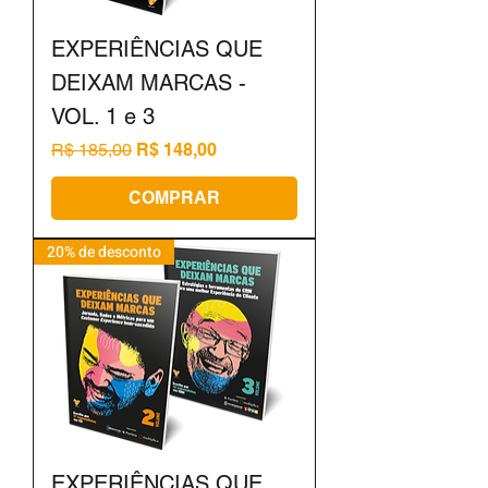
EXPERIÊNCIAS QUE
DEIXAM MARCAS -
VOL. 1 e 3
Preço normal
Preço promocional
R$ 185,00
R$ 148,00
COMPRAR
20% de desconto
EXPERIÊNCIAS QUE