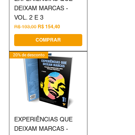
DEIXAM MARCAS -
VOL. 2 E 3
Preço normal
Preço promocional
R$ 193,00
R$ 154,40
COMPRAR
20% de desconto
EXPERIÊNCIAS QUE
DEIXAM MARCAS -