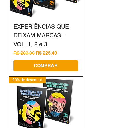
EXPERIÊNCIAS QUE
DEIXAM MARCAS -
VOL. 1, 2 e 3
Preço normal
Preço promocional
R$ 283,00
R$ 226,40
COMPRAR
20% de desconto