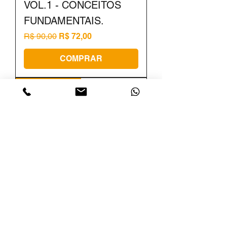
VOL.1 - CONCEITOS
FUNDAMENTAIS.
Preço normal
Preço promocional
R$ 90,00
R$ 72,00
COMPRAR
20% de desconto
EXPERIÊNCIAS QUE
DEIXAM MARCAS, VOL.
2 - JORNADA, DADOS E