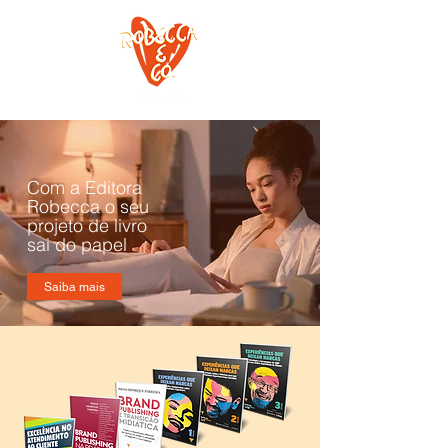
Com a Editora
Robecca o seu
projeto de livro
sai do papel
Saiba mais