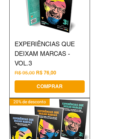
EXPERIÊNCIAS QUE
DEIXAM MARCAS -
VOL.3
Preço normal
Preço promocional
R$ 95,00
R$ 76,00
COMPRAR
20% de desconto