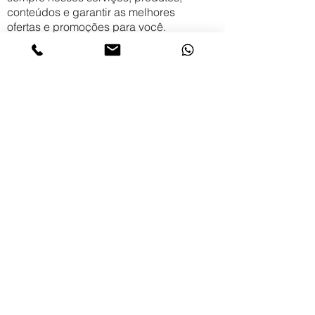
conteúdos e garantir as melhores
ofertas e promoções para você.
Durante todo este processo
mantemos suas informações em sigilo
absoluto. Vale lembrar que seus
dados são registrados pela Editora
Robecca & Co de forma
automatizada, dispensando
manipulação humana.
Para que estes dados permaneçam
intactos, nós desaconselhamos
expressamente a divulgação de sua
senha a terceiros, mesmo a amigos e
parentes.
Voltar